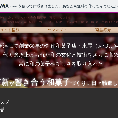
.com
を使って作成されました。あなたも無料で作ってみませんか
60年 あいすもなか・創作和菓子 東屋（あづまや）
千葉県木更津市吾妻2-5-14 tel：0438-22-5884 営業時間：10:00～19:00 定休日：月
ベント情報
コンセプト
商品紹介
更津にて創業60年の創作和菓子店・東屋（あづま
代々磨き上げられた和の文化と技術をさらに高
常に和の菓子へ新しさを取り入れた
革新
響き合う和菓子
が
づくりに日々精進し
スメ
商品