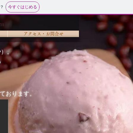
今すぐはじめる
？
曜日
アクセス・お問合せ
や）。
め
ております。