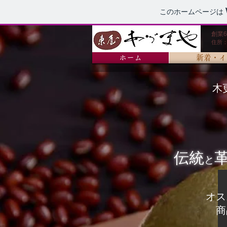
このホームページは
創業
住所：
ホーム
新着・イ
木
伝統
と
オス
​